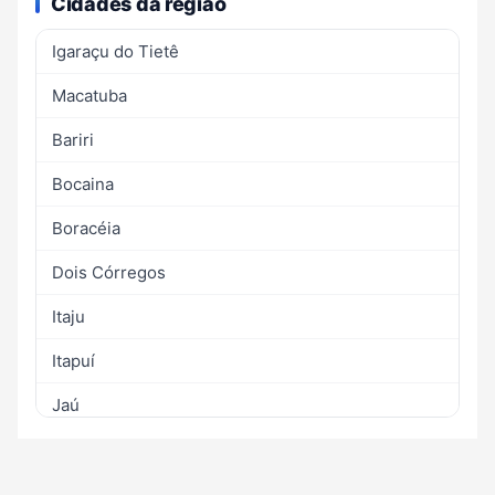
Cidades da região
Igaraçu do Tietê
Macatuba
Bariri
Bocaina
Boracéia
Dois Córregos
Itaju
Itapuí
Jaú
Mineiros do Tietê
Pederneiras