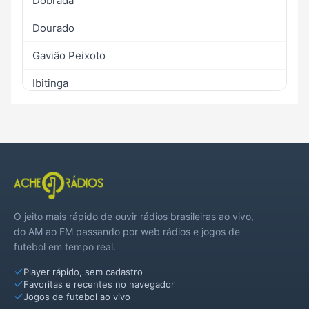
Dobrada
Dourado
Gavião Peixoto
Ibitinga
Itaju
Itápolis
Matão
Motuca
O jeito mais rápido de ouvir rádios brasileiras ao vivo,
Nova Europa
do AM ao FM passando por web rádios e jogos de
futebol em tempo real.
Ribeirão Bonito
Player rápido, sem cadastro
Rincão
Favoritas e recentes no navegador
Jogos de futebol ao vivo
Santa Lúcia