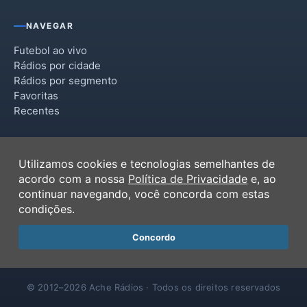
Tabatinga
NAVEGAR
Trabiju
Futebol ao vivo
Rádios por cidade
Rádios por segmento
Favoritas
Recentes
INSTITUCIONAL
Utilizamos cookies e tecnologias semelhantes de
Termos de Uso
acordo com a nossa
Política de Privacidade
e, ao
Política de Privacidade
continuar navegando, você concorda com estas
Ferramentas
condições.
Contato
Concordo
© 2012–2026 Ache Rádios · Todos os direitos reservados