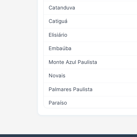
Catanduva
Catiguá
Elisiário
Embaúba
Monte Azul Paulista
Novais
Palmares Paulista
Paraíso
Pindorama
Santa Adélia