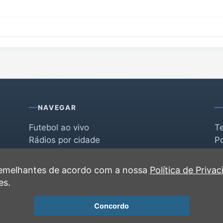
NAVEGAR
Futebol ao vivo
T
Rádios por cidade
Po
Rádios por segmento
F
po
Favoritas
C
 semelhantes de acordo com a nossa
Política de Priva
Recentes
es.
Concordo