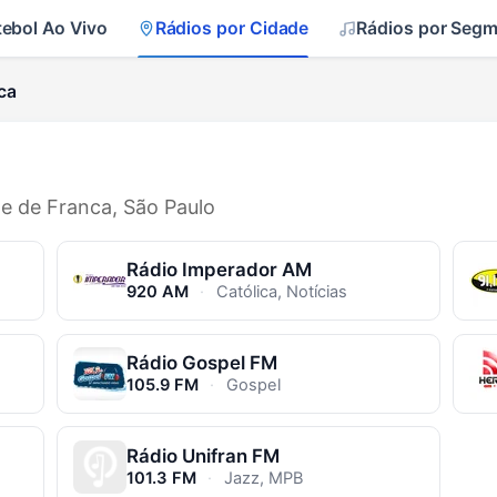
tebol Ao Vivo
Rádios por Cidade
Rádios por Seg
ca
de de Franca, São Paulo
Rádio Imperador AM
920 AM
·
Católica, Notícias
Rádio Gospel FM
105.9 FM
·
Gospel
Rádio Unifran FM
101.3 FM
·
Jazz, MPB