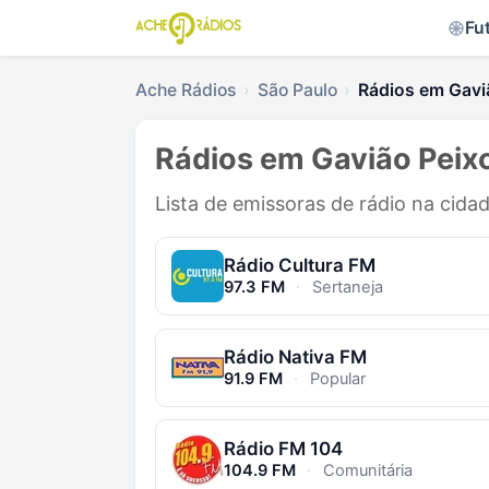
Fu
Ache Rádios
São Paulo
Rádios em Gavi
Rádios em Gavião Peixo
Lista de emissoras de rádio na cida
Rádio Cultura FM
97.3 FM
·
Sertaneja
Rádio Nativa FM
91.9 FM
·
Popular
Rádio FM 104
104.9 FM
·
Comunitária