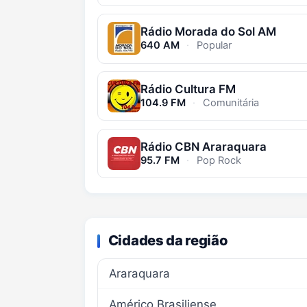
Rádio Morada do Sol AM
640 AM
·
Popular
Rádio Cultura FM
104.9 FM
·
Comunitária
Rádio CBN Araraquara
95.7 FM
·
Pop Rock
Cidades da região
Araraquara
Américo Brasiliense