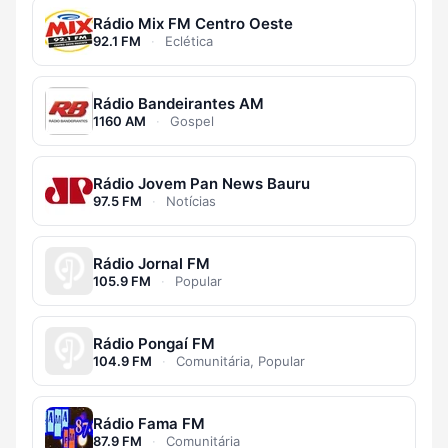
Rádio Mix FM Centro Oeste
92.1 FM
·
Eclética
Rádio Bandeirantes AM
1160 AM
·
Gospel
Rádio Jovem Pan News Bauru
97.5 FM
·
Notícias
Rádio Jornal FM
105.9 FM
·
Popular
Rádio Pongaí FM
104.9 FM
·
Comunitária, Popular
Rádio Fama FM
87.9 FM
·
Comunitária