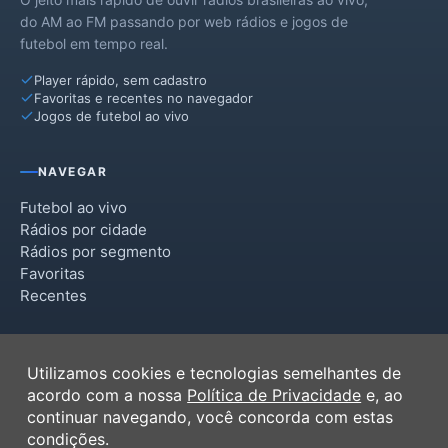
Lençóis Paulista
do AM ao FM passando por web rádios e jogos de
futebol em tempo real.
Lucianópolis
Player rápido, sem cadastro
Paulistânia
Favoritas e recentes no navegador
Jogos de futebol ao vivo
Pirajuí
Piratininga
NAVEGAR
Pongaí
Futebol ao vivo
Rádios por cidade
Presidente Alves
Rádios por segmento
Favoritas
Reginópolis
Recentes
Ubirajara
INSTITUCIONAL
Uru
Utilizamos cookies e tecnologias semelhantes de
Termos de Uso
acordo com a nossa
Política de Privacidade
e, ao
Política de Privacidade
continuar navegando, você concorda com estas
Ferramentas
condições.