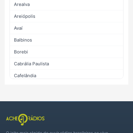
Arealva
Areiópolis
Avaí
Balbinos
Borebi
Cabrália Paulista
Cafelândia
Duartina
Guaimbê
Iacanga
Júlio Mesquita
O jeito mais rápido de ouvir rádios brasileiras ao vivo,