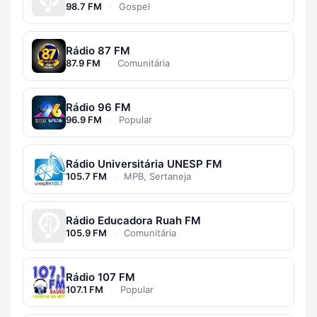
98.7 FM
·
Gospel
Rádio 87 FM
87.9 FM
·
Comunitária
Rádio 96 FM
96.9 FM
·
Popular
Rádio Universitária UNESP FM
105.7 FM
·
MPB, Sertaneja
Rádio Educadora Ruah FM
105.9 FM
·
Comunitária
Rádio 107 FM
107.1 FM
·
Popular