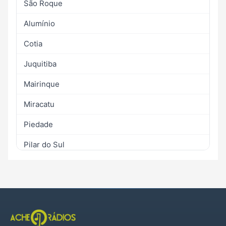
São Roque
Alumínio
Cotia
Juquitiba
Mairinque
Miracatu
Piedade
Pilar do Sul
São Lourenço da Serra
São Miguel Arcanjo
Tapiraí
Votorantim