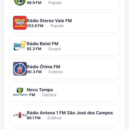
99.9 FM
·
Popular
Rádio Stereo Vale FM
103.9 FM
·
Popular
Rádio Betel FM
92.3 FM
·
Gospel
Rádio Ótima FM
90.3 FM
·
Eclética
Novo Tempo
- FM
·
Católica
Rádio Antena 1 FM São José dos Campos
89.1 FM
·
Eclética