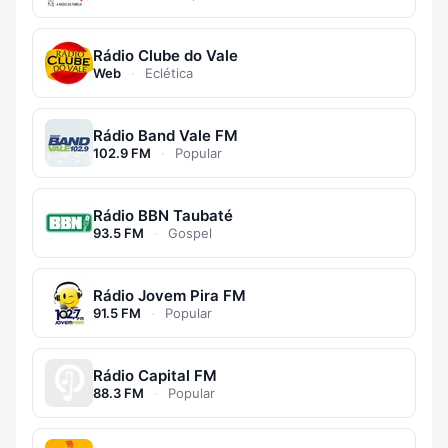
Rádio Clube do Vale
Web
·
Eclética
Rádio Band Vale FM
102.9 FM
·
Popular
Rádio BBN Taubaté
93.5 FM
·
Gospel
Rádio Jovem Pira FM
91.5 FM
·
Popular
Rádio Capital FM
88.3 FM
·
Popular