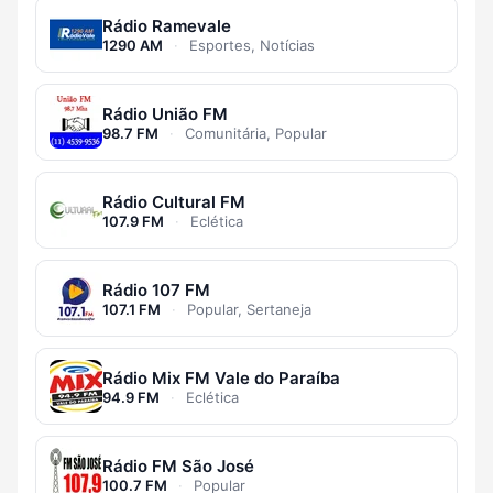
Rádio Ramevale
1290 AM
·
Esportes, Notícias
Rádio União FM
98.7 FM
·
Comunitária, Popular
Rádio Cultural FM
107.9 FM
·
Eclética
Rádio 107 FM
107.1 FM
·
Popular, Sertaneja
Rádio Mix FM Vale do Paraíba
94.9 FM
·
Eclética
Rádio FM São José
100.7 FM
·
Popular