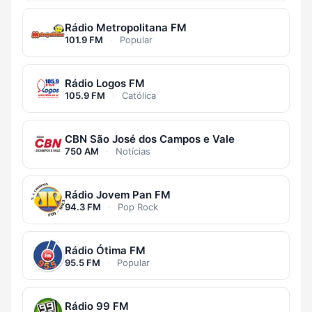
Rádio Metropolitana FM
101.9 FM
·
Popular
Rádio Logos FM
105.9 FM
·
Católica
CBN São José dos Campos e Vale
750 AM
·
Notícias
Rádio Jovem Pan FM
94.3 FM
·
Pop Rock
Rádio Ótima FM
95.5 FM
·
Popular
Rádio 99 FM