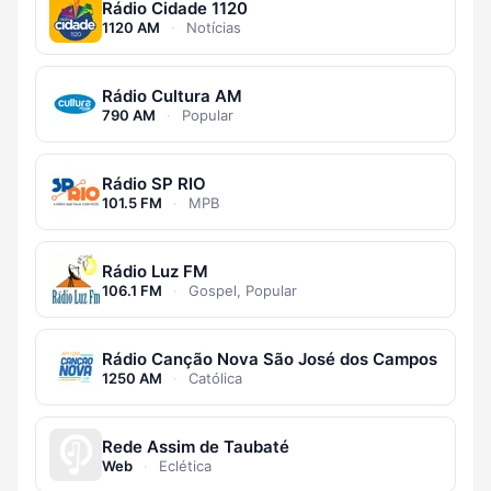
Rádio Cidade 1120
1120 AM
·
Notícias
Rádio Cultura AM
790 AM
·
Popular
Rádio SP RIO
101.5 FM
·
MPB
Rádio Luz FM
106.1 FM
·
Gospel, Popular
Rádio Canção Nova São José dos Campos
1250 AM
·
Católica
Rede Assim de Taubaté
Web
·
Eclética