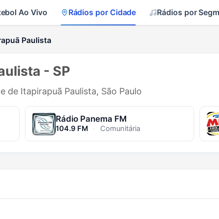
tebol Ao Vivo
Rádios por Cidade
Rádios por Seg
rapuã Paulista
ulista - SP
e de Itapirapuã Paulista, São Paulo
Rádio Panema FM
104.9 FM
·
Comunitária