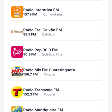
Rádio Interativa FM
107.9 FM
·
Comunitária
Rádio Frei Galvão FM
89.9 FM
·
Católica
Rádio Pop 90.9 FM
90.9 FM
·
Eclética, Hits
Rádio Mix FM Guaratinguetá
106.7 FM
·
Popular
Rádio TransVale FM
102.3 FM
·
Popular
Rádio Mantiqueira FM