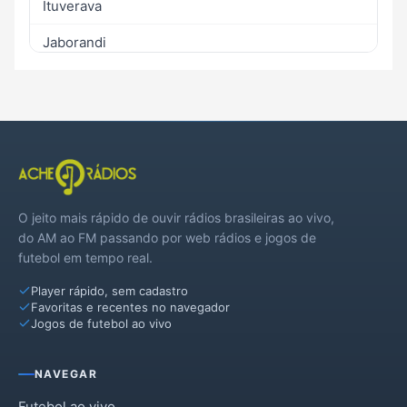
Ituverava
Jaborandi
Morro Agudo
Nuporanga
Orlândia
Sales Oliveira
O jeito mais rápido de ouvir rádios brasileiras ao vivo,
São Joaquim da Barra
do AM ao FM passando por web rádios e jogos de
futebol em tempo real.
Player rápido, sem cadastro
Favoritas e recentes no navegador
Jogos de futebol ao vivo
NAVEGAR
Futebol ao vivo