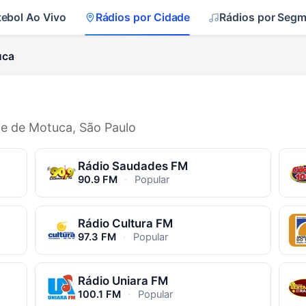
tebol Ao Vivo
Rádios por Cidade
Rádios por Seg
uca
de de Motuca, São Paulo
Rádio Saudades FM
90.9 FM
·
Popular
Rádio Cultura FM
97.3 FM
·
Popular
Rádio Uniara FM
100.1 FM
·
Popular