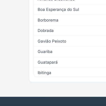
Boa Esperança do Sul
Borborema
Dobrada
Gavião Peixoto
Guariba
Guatapará
Ibitinga
Itápolis
Matão
Nova Europa