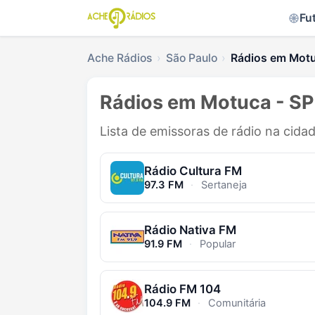
Fu
Ache Rádios
São Paulo
Rádios em Mot
Rádios em Motuca - SP
Lista de emissoras de rádio na cida
Rádio Cultura FM
97.3 FM
·
Sertaneja
Rádio Nativa FM
91.9 FM
·
Popular
Rádio FM 104
104.9 FM
·
Comunitária