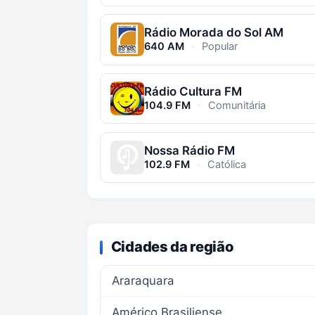
Rádio Morada do Sol AM
640 AM
·
Popular
Rádio Cultura FM
104.9 FM
·
Comunitária
Nossa Rádio FM
102.9 FM
·
Católica
Cidades da região
Araraquara
Américo Brasiliense