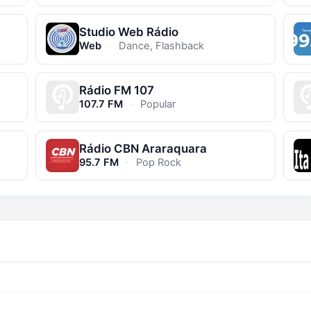
Studio Web Rádio
Web
·
Dance, Flashback
Rádio FM 107
107.7 FM
·
Popular
Rádio CBN Araraquara
95.7 FM
·
Pop Rock