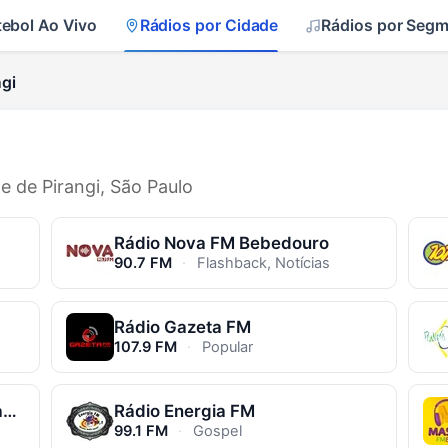
tebol Ao Vivo
Rádios por Cidade
Rádios por Seg
gi
e de Pirangi, São Paulo
Rádio Nova FM Bebedouro
90.7 FM
·
Flashback, Notícias
Rádio Gazeta FM
107.9 FM
·
Popular
Rádio Clube FM Monte Azul Paulista
Rádio Energia FM
99.1 FM
·
Gospel