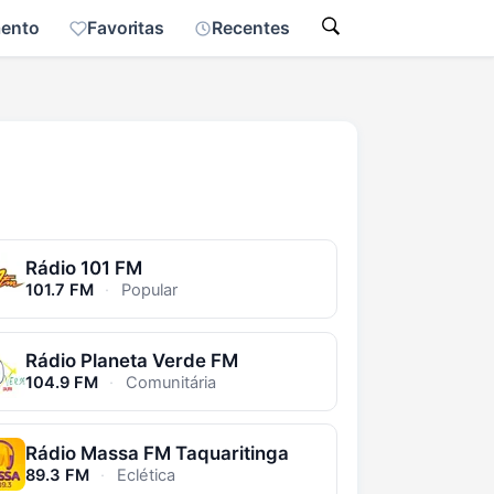
mento
Favoritas
Recentes
Rádio 101 FM
101.7 FM
·
Popular
Rádio Planeta Verde FM
104.9 FM
·
Comunitária
Rádio Massa FM Taquaritinga
89.3 FM
·
Eclética