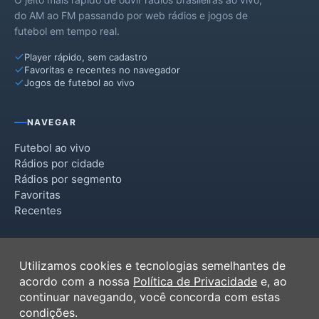
do AM ao FM passando por web rádios e jogos de
futebol em tempo real.
Player rápido, sem cadastro
Favoritas e recentes no navegador
Jogos de futebol ao vivo
NAVEGAR
Futebol ao vivo
Rádios por cidade
Rádios por segmento
Favoritas
Recentes
INSTITUCIONAL
Utilizamos cookies e tecnologias semelhantes de
Termos de Uso
acordo com a nossa
Política de Privacidade
e, ao
Política de Privacidade
continuar navegando, você concorda com estas
Ferramentas
condições.