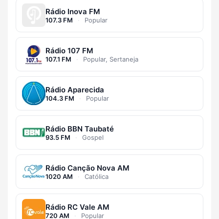
Rádio Inova FM
107.3 FM
·
Popular
Rádio 107 FM
107.1 FM
·
Popular, Sertaneja
Rádio Aparecida
104.3 FM
·
Popular
Rádio BBN Taubaté
93.5 FM
·
Gospel
Rádio Canção Nova AM
1020 AM
·
Católica
Rádio RC Vale AM
720 AM
·
Popular