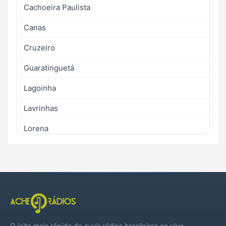
Cachoeira Paulista
Canas
Cruzeiro
Guaratinguetá
Lagoinha
Lavrinhas
Lorena
Pindamonhangaba
Piquete
Potim
Queluz
O jeito mais rápido de ouvir rádios brasileiras ao vivo,