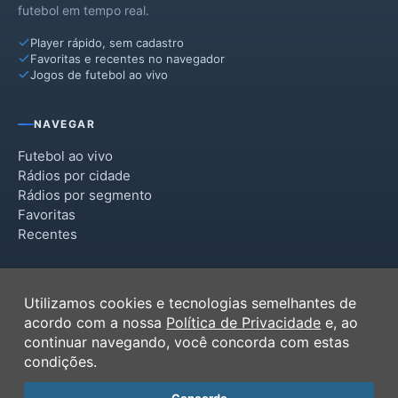
futebol em tempo real.
São Pedro do Turvo
Player rápido, sem cadastro
Sarutaiá
Favoritas e recentes no navegador
Jogos de futebol ao vivo
Taguaí
Tejupá
NAVEGAR
Timburi
Futebol ao vivo
Rádios por cidade
Rádios por segmento
Favoritas
Recentes
INSTITUCIONAL
Utilizamos cookies e tecnologias semelhantes de
Termos de Uso
acordo com a nossa
Política de Privacidade
e, ao
Política de Privacidade
continuar navegando, você concorda com estas
Ferramentas
condições.
Contato