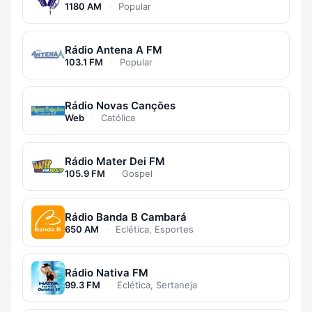
1180 AM
·
Popular
Rádio Antena A FM
103.1 FM
·
Popular
Rádio Novas Canções
Web
·
Católica
Rádio Mater Dei FM
105.9 FM
·
Gospel
Rádio Banda B Cambará
650 AM
·
Eclética, Esportes
Rádio Nativa FM
99.3 FM
·
Eclética, Sertaneja