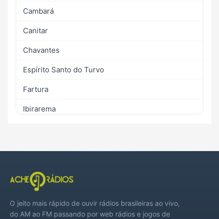
Cambará
Canitar
Chavantes
Espírito Santo do Turvo
Fartura
Ibirarema
Ipaussu
Manduri
Óleo
Piraju
O jeito mais rápido de ouvir rádios brasileiras ao vivo,
Ribeirão do Sul
do AM ao FM passando por web rádios e jogos de