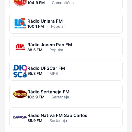
104.9 FM
·
Comunitária
Rádio Uniara FM
100.1 FM
·
Popular
Rádio Jovem Pan FM
88.5 FM
·
Popular
Rádio UFSCar FM
95.3 FM
·
MPB
Rádio Sertaneja FM
102.9 FM
·
Sertaneja
Rádio Nativa FM São Carlos
88.9 FM
·
Sertaneja