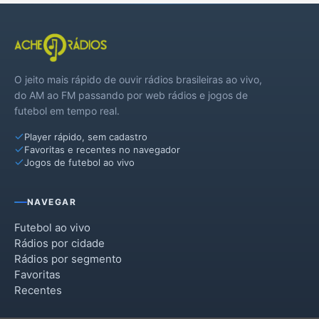
Jaguariúna
Monte Mor
O jeito mais rápido de ouvir rádios brasileiras ao vivo,
Nova Odessa
do AM ao FM passando por web rádios e jogos de
futebol em tempo real.
Paulínia
Player rápido, sem cadastro
Pedreira
Favoritas e recentes no navegador
Jogos de futebol ao vivo
Santa Bárbara d`Oeste
Santo Antônio de Posse
NAVEGAR
Vinhedo
Futebol ao vivo
Rádios por cidade
Rádios por segmento
Favoritas
Recentes