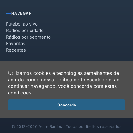
NAVEGAR
Futebol ao vivo
Rádios por cidade
Rádios por segmento
Favoritas
Recentes
INSTITUCIONAL
Utilizamos cookies e tecnologias semelhantes de
Termos de Uso
acordo com a nossa
Política de Privacidade
e, ao
Política de Privacidade
continuar navegando, você concorda com estas
Ferramentas
condições.
Contato
Concordo
© 2012–2026 Ache Rádios · Todos os direitos reservados