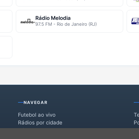
Rádio Melodia
97.5 FM - Rio de Janeiro (RJ)
NAVEGAR
Futebol ao vivo
T
Rádios por cidade
Po
Rádios por segmento
F
po
Favoritas
C