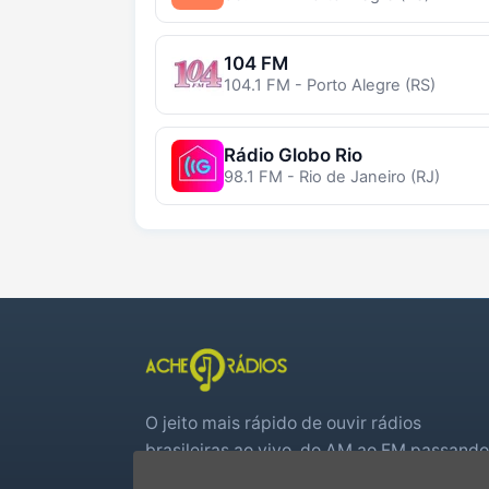
104 FM
104.1 FM - Porto Alegre (RS)
Rádio Globo Rio
98.1 FM - Rio de Janeiro (RJ)
O jeito mais rápido de ouvir rádios
brasileiras ao vivo, do AM ao FM passando
por web rádios e jogos de futebol em tem