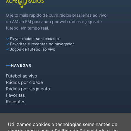
O jeito mais rápido de ouvir rádios brasileiras ao vivo,
do AM ao FM passando por web rádios e jogos de
futebol em tempo real.
Player rápido, sem cadastro
Favoritas e recentes no navegador
Jogos de futebol ao vivo
NAVEGAR
Futebol ao vivo
Rádios por cidade
Rádios por segmento
Favoritas
Recentes
INSTITUCIONAL
Utilizamos cookies e tecnologias semelhantes de
Termos de Uso
acordo com a nossa
Política de Privacidade
e, ao